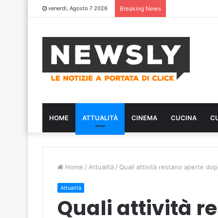
venerdì, Agosto 7 2026
Breaking News
HOME
ATTUALITÀ
CINEMA
CUCINA
C
Home
/
Attualità
/
Quali attività restano aperte do
Attualità
Quali attività r