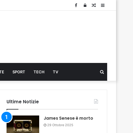
Facebook
Log
Articolo
Sidebar
In
Cerca
TE
SPORT
TECH
TV
...
Ultime Notizie
James Senese è morto
29 Ottobre 2025