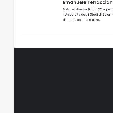
Emanuele Terraccia
Nato ad Aversa (CE) il 22 agost
l'Università degli Studi di Sale
di sport, politica e altro.