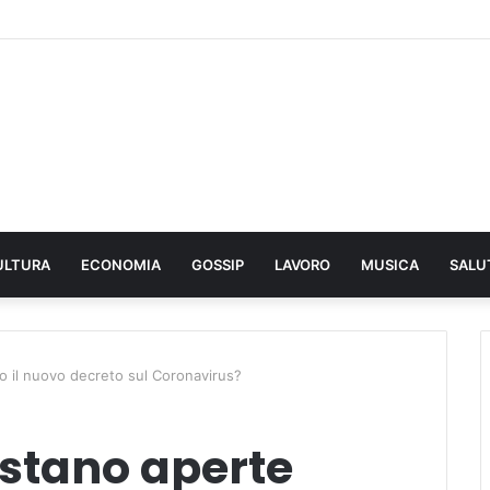
ULTURA
ECONOMIA
GOSSIP
LAVORO
MUSICA
SALU
po il nuovo decreto sul Coronavirus?
estano aperte