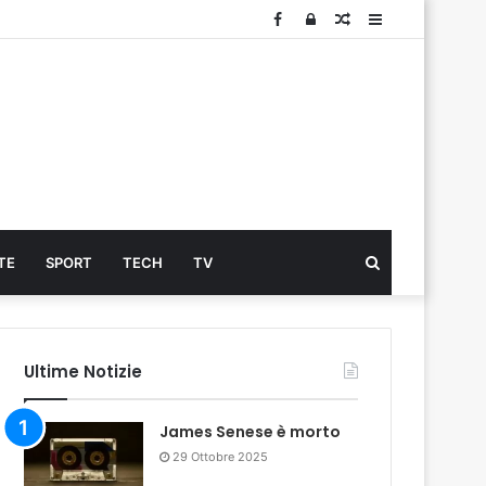
Facebook
Log
Articolo
Sidebar
In
Cerca
TE
SPORT
TECH
TV
...
Ultime Notizie
James Senese è morto
29 Ottobre 2025