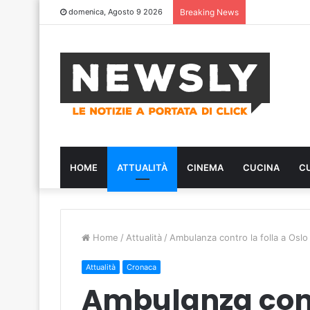
domenica, Agosto 9 2026
Breaking News
HOME
ATTUALITÀ
CINEMA
CUCINA
C
Home
/
Attualità
/
Ambulanza contro la folla a Oslo
Attualità
Cronaca
Ambulanza contr