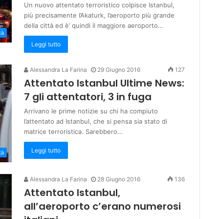
Un nuovo attentato terroristico colpisce Istanbul,
più precisamente l’Akaturk, l’aeroporto più grande
della città ed è’ quindi il maggiore aeroporto…
tà
Leggi tutto
Alessandra La Farina
29 Giugno 2016
127
Attentato Istanbul Ultime News:
7 gli attentatori, 3 in fuga
Arrivano le prime notizie su chi ha compiuto
l’attentato ad Istanbul, che si pensa sia stato di
matrice terroristica. Sarebbero…
Leggi tutto
tà
Alessandra La Farina
28 Giugno 2016
136
Attentato Istanbul,
all’aeroporto c’erano numerosi