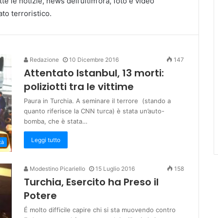
tte le notizie, news dell’ultim’ora, foto e video
ato terroristico.
Redazione
10 Dicembre 2016
147
Attentato Istanbul, 13 morti:
poliziotti tra le vittime
Paura in Turchia. A seminare il terrore (stando a
quanto riferisce la CNN turca) è stata un’auto-
bomba, che è stata…
Leggi tutto
tà
Modestino Picariello
15 Luglio 2016
158
Turchia, Esercito ha Preso il
Potere
É molto difficile capire chi si sta muovendo contro