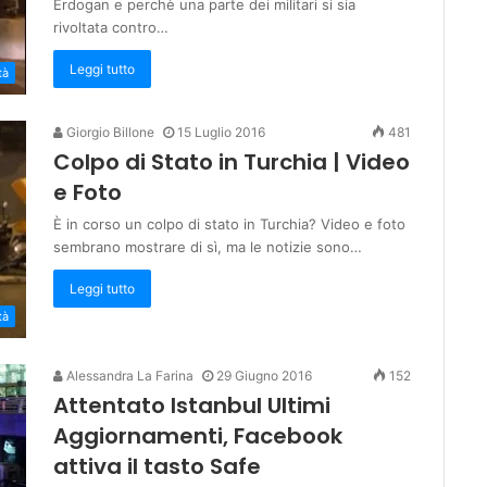
Erdogan e perchè una parte dei militari si sia
rivoltata contro…
Leggi tutto
tà
Giorgio Billone
15 Luglio 2016
481
Colpo di Stato in Turchia | Video
e Foto
È in corso un colpo di stato in Turchia? Video e foto
sembrano mostrare di sì, ma le notizie sono…
Leggi tutto
tà
Alessandra La Farina
29 Giugno 2016
152
Attentato Istanbul Ultimi
Aggiornamenti, Facebook
attiva il tasto Safe