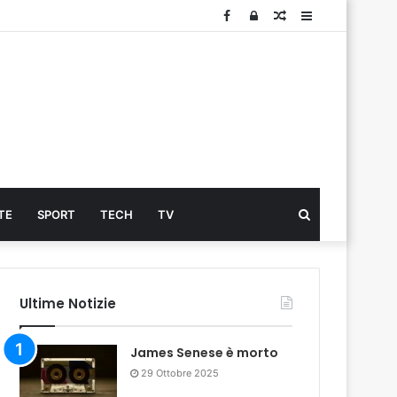
Facebook
Log
Articolo
Sidebar
In
Cerca
TE
SPORT
TECH
TV
...
Ultime Notizie
James Senese è morto
29 Ottobre 2025