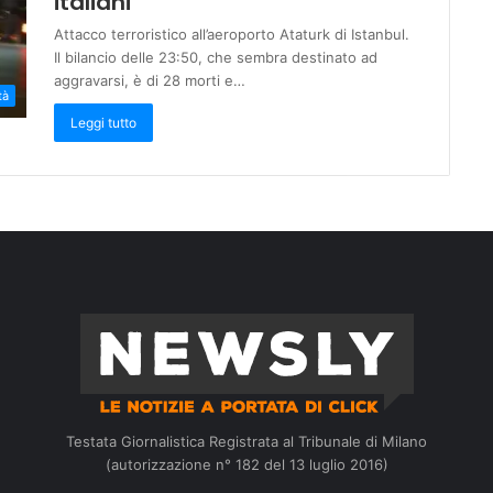
italiani
Attacco terroristico all’aeroporto Ataturk di Istanbul.
Il bilancio delle 23:50, che sembra destinato ad
aggravarsi, è di 28 morti e…
tà
Leggi tutto
Testata Giornalistica Registrata al Tribunale di Milano
(autorizzazione n° 182 del 13 luglio 2016)