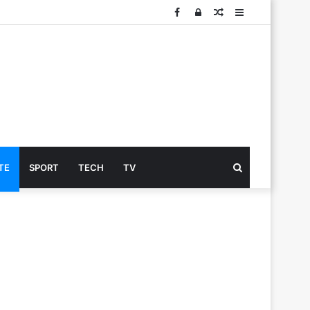
Facebook
Log
Articolo
Sidebar
In
Cerca
TE
SPORT
TECH
TV
...