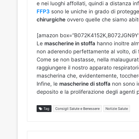
e nei luoghi affollati, quindi a distanza i
FFP3
sono le uniche in grado di protegger
chirurgiche
ovvero quelle che siamo abit
[amazon box=”B072K4152K,B072JGN9Y1
Le
mascherine in stoffa
hanno inoltre alm
non aderendo perfettamente al volto, di fa
Come se non bastasse, nella malaugurata i
raggiungere il nostro apparato respirator
mascherina che, evidentemente, tocchere
Infine, le
mascherine di stoffa
non sono id
deposito e la proliferazione degli agenti 
Tag
Consigli Salute e Benessere
Notizie Salute