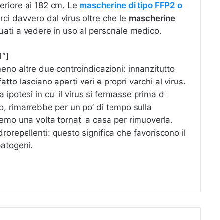
nferiore ai 182 cm. Le
mascherine di tipo FFP2 o
ci davvero dal virus oltre che le
mascherine
uati a vedere in uso al personale medico.
″]
eno altre due controindicazioni: innanzitutto
tto lasciano aperti veri e propri varchi al virus.
potesi in cui il virus si fermasse prima di
io, rimarrebbe per un po’ di tempo sulla
mo una volta tornati a casa per rimuoverla.
rorepellenti: questo significa che favoriscono il
patogeni.