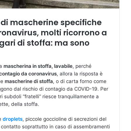
 di mascherine specifiche
ronavirus, molti ricorrono a
gari di stoffa: ma sono
na
mascherina in stoffa, lavabile
, perché
contagio da coronavirus
, allora la risposta è
 Le
mascherine di stoffa
, o di carta forno come
ggono dal rischio di contagio da COVID-19. Per
ri subdoli “fratelli” riesce tranquillamente a
tte, della stoffa.
te
droplets
, piccole goccioline di secrezioni del
in contatto soprattutto in caso di assembramenti