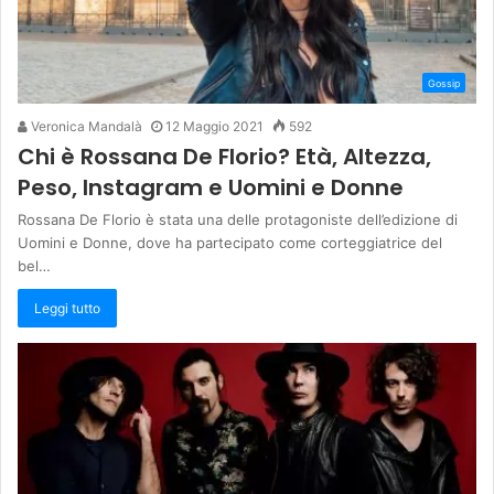
Gossip
Veronica Mandalà
12 Maggio 2021
592
Chi è Rossana De Florio? Età, Altezza,
Peso, Instagram e Uomini e Donne
Rossana De Florio è stata una delle protagoniste dell’edizione di
Uomini e Donne, dove ha partecipato come corteggiatrice del
bel…
Leggi tutto